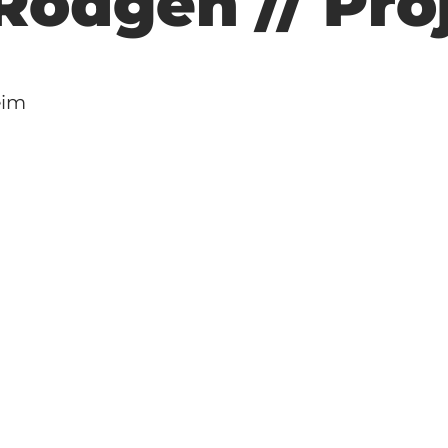
 Rödgen // Pro
eim