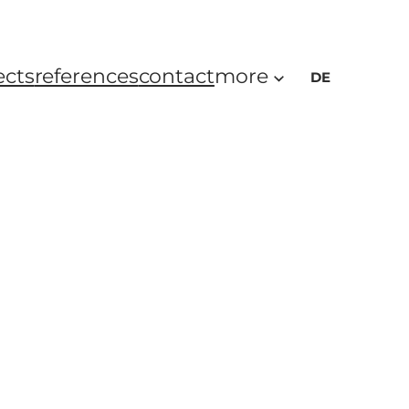
ects
references
contact
more
DE